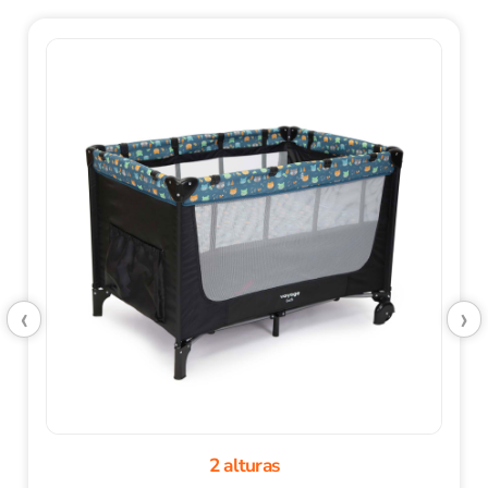
‹
›
2 alturas